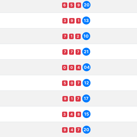
20
6
5
9
13
3
9
1
10
7
1
2
21
7
7
7
04
0
0
4
12
5
0
7
17
9
1
7
15
3
4
8
20
9
4
7