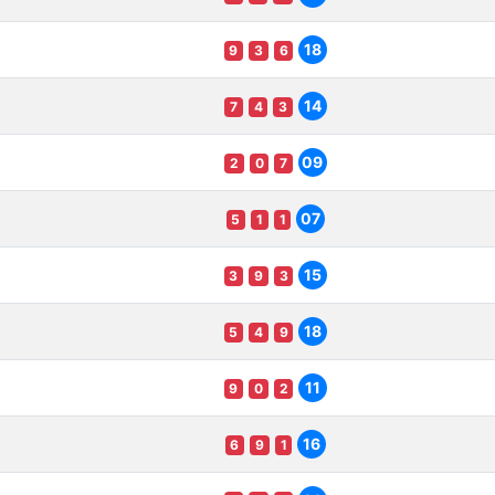
18
9
3
6
14
7
4
3
09
2
0
7
07
5
1
1
15
3
9
3
18
5
4
9
11
9
0
2
16
6
9
1