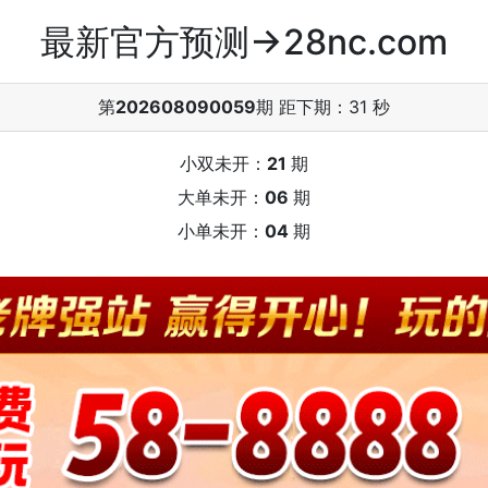
最新官方预测→28nc.com
第
202608090059
期 距下期：
30 秒
小双未开：
21
期
大单未开：
06
期
小单未开：
04
期