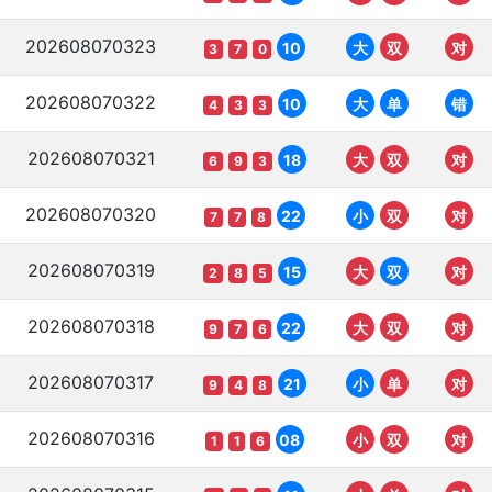
202608070323
10
大
双
对
3
7
0
202608070322
10
大
单
错
4
3
3
202608070321
18
大
双
对
6
9
3
202608070320
22
小
双
对
7
7
8
202608070319
15
大
双
对
2
8
5
202608070318
22
大
双
对
9
7
6
202608070317
21
小
单
对
9
4
8
202608070316
08
小
双
对
1
1
6