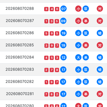
202608070288
07
小
双
对
3
4
0
202608070287
09
小
单
对
1
3
5
202608070286
19
小
双
错
5
9
5
202608070285
19
小
单
对
3
9
7
202608070284
12
大
单
错
4
5
3
202608070283
17
小
双
错
2
7
8
202608070282
17
小
双
错
1
9
7
202608070281
17
小
单
对
7
8
2
202608070280
17
大
双
对
5
6
6