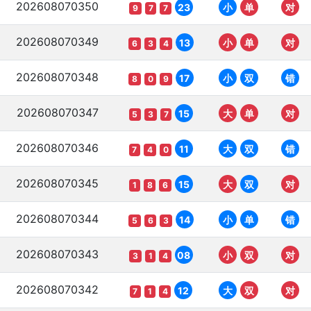
202608070350
23
小
单
对
9
7
7
202608070349
13
小
单
对
6
3
4
202608070348
17
小
双
错
8
0
9
202608070347
15
大
单
对
5
3
7
202608070346
11
大
双
错
7
4
0
202608070345
15
大
双
对
1
8
6
202608070344
14
小
单
错
5
6
3
202608070343
08
小
双
对
3
1
4
202608070342
12
大
双
对
7
1
4