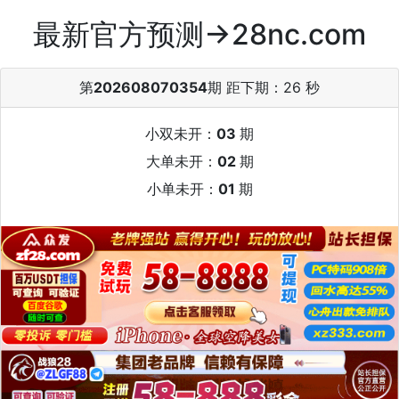
最新官方预测→28nc.com
第
202608070354
期 距下期：
26 秒
小双未开：
03
期
大单未开：
02
期
小单未开：
01
期