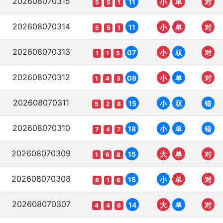
202608070315
11
小
单
对
5
5
1
202608070314
11
小
单
对
5
5
1
202608070313
07
小
双
对
1
1
5
202608070312
08
小
单
对
1
4
3
202608070311
15
小
双
错
5
2
8
202608070310
18
小
单
错
7
4
7
202608070309
15
大
单
对
1
6
8
202608070308
15
小
单
对
8
1
6
202608070307
14
大
单
对
4
4
6