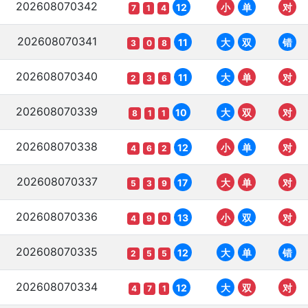
202608070342
12
小
单
对
7
1
4
202608070341
11
大
双
错
3
0
8
202608070340
11
大
单
对
2
3
6
202608070339
10
大
双
对
8
1
1
202608070338
12
小
单
对
4
6
2
202608070337
17
大
单
对
5
3
9
202608070336
13
小
双
对
4
9
0
202608070335
12
大
单
错
2
5
5
202608070334
12
大
双
对
4
7
1