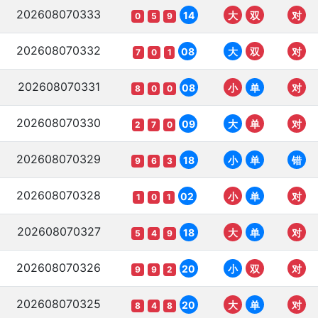
202608070333
14
大
双
对
0
5
9
202608070332
08
大
双
对
7
0
1
202608070331
08
小
单
对
8
0
0
202608070330
09
大
单
对
2
7
0
202608070329
18
小
单
错
9
6
3
202608070328
02
小
单
对
1
0
1
202608070327
18
大
单
对
5
4
9
202608070326
20
小
双
对
9
9
2
202608070325
20
大
单
对
8
4
8