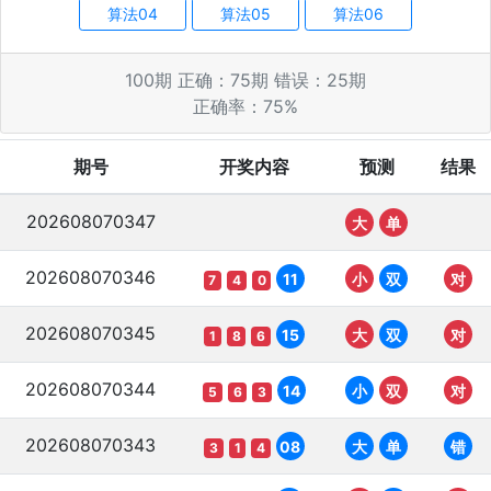
算法04
算法05
算法06
100
期 正确：
75
期 错误：
25
期
正确率：
75
%
期号
开奖内容
预测
结果
202608070347
大
单
202608070346
11
小
双
对
7
4
0
202608070345
15
大
双
对
1
8
6
202608070344
14
小
双
对
5
6
3
202608070343
08
大
单
错
3
1
4